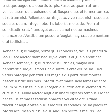
tristique augue ut, lobortis turpis. Fusce ac quam rutrum,
vehicula sem quis, euismod erat. Suspendisse et fermentum ex,
ut rutrum nisi. Pellentesque nisi justo, viverra ac nisi in, sodales
sodales quam. Integer lobortis lobortis molestie. Proin ut
sollicitudin erat. Nunc eget erat sit amet neque maximus
ullamcorper. Vestibulum posuere feugiat magna, at elementum
erat facilisis at.
Aenean augue magna, porta quis rhoncus et, facilisis pharetra
leo. Fusce auctor diam neque, vel cursus augue blandit nec.
Aenean semper, augue id rhoncus ultricies, magna nisi
hendrerit nunc, euismod tincidunt felis erat vel ipsum. Orci
varius natoque penatibus et magnis dis parturient montes,
nascetur ridiculus mus. Interdum et malesuada fames ac ante
ipsum primis in faucibus. Integer id auctor lectus, elementum
cursus nisi. Nulla auctor augue in libero egestas tempus. Donec
nec tellus at massa facilisis pharetra vel vitae orci. Etiam
tincidunt augue vitae purus laoreet, id sodales ipsum placerat.
Morbi accumsan fringilla dui. Aliquam nec felis mauris. Sed