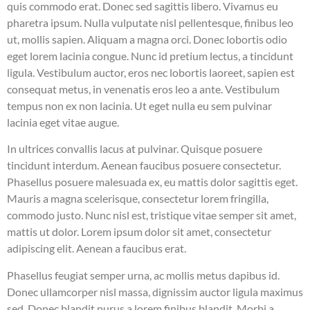
quis commodo erat. Donec sed sagittis libero. Vivamus eu
pharetra ipsum. Nulla vulputate nisl pellentesque, finibus leo
ut, mollis sapien. Aliquam a magna orci. Donec lobortis odio
eget lorem lacinia congue. Nunc id pretium lectus, a tincidunt
ligula. Vestibulum auctor, eros nec lobortis laoreet, sapien est
consequat metus, in venenatis eros leo a ante. Vestibulum
tempus non ex non lacinia. Ut eget nulla eu sem pulvinar
lacinia eget vitae augue.
In ultrices convallis lacus at pulvinar. Quisque posuere
tincidunt interdum. Aenean faucibus posuere consectetur.
Phasellus posuere malesuada ex, eu mattis dolor sagittis eget.
Mauris a magna scelerisque, consectetur lorem fringilla,
commodo justo. Nunc nisl est, tristique vitae semper sit amet,
mattis ut dolor. Lorem ipsum dolor sit amet, consectetur
adipiscing elit. Aenean a faucibus erat.
Phasellus feugiat semper urna, ac mollis metus dapibus id.
Donec ullamcorper nisl massa, dignissim auctor ligula maximus
sed. Donec blandit purus a lorem finibus blandit. Morbi a