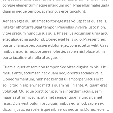
congue elementum neque interdum non. Phasellus malesuada
diam in neque tempor, ac rhoncus eros tincidunt.
Aenean eget dui sit amet tortor egestas volutpat et quis felis.
Integer efficitur feugiat tempor. Phasellus viverra justo nibh,
vitae pretium nunc cursus quis. Phasellus accumsan urna arcu,
eget aliquet mi auctor id. Donec eget felis odio. Praesent nec
purus ullamcorper, posuere dolor eget, consectetur velit. Cras
finibus, mauris nec posuere molestie, sapien nisl placerat nisl,
porta iaculis erat nulla ut augue.
Etiam aliquet at sem non tempor. Sed vitae dignissim nisl. Ut
metus ante, accumsan nec quam nec, lobortis sodales velit.
Donec fermentum, nibh nec blandit ullamcorper, lacus erat
sollicitudin sapien, nec mattis quam nisl in ante. Aliquam erat
volutpat. Quisque porttitor, ipsum a interdum iaculis, sem
mauris rutrum ipsum, sit amet semper quam nunc sit amet
risus. Duis vestibulum, arcu quis finibus euismod, sapien ex
dictum justo, eu scelerisque nibh eros nec urna. Donec leo elit,