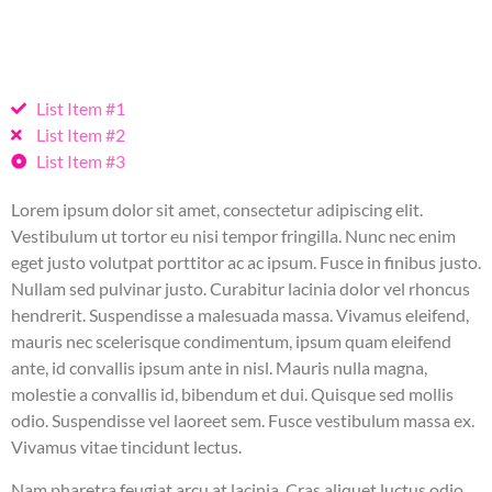
List Item #1
List Item #2
List Item #3
Lorem ipsum dolor sit amet, consectetur adipiscing elit.
Vestibulum ut tortor eu nisi tempor fringilla. Nunc nec enim
eget justo volutpat porttitor ac ac ipsum. Fusce in finibus justo.
Nullam sed pulvinar justo. Curabitur lacinia dolor vel rhoncus
hendrerit. Suspendisse a malesuada massa. Vivamus eleifend,
mauris nec scelerisque condimentum, ipsum quam eleifend
ante, id convallis ipsum ante in nisl. Mauris nulla magna,
molestie a convallis id, bibendum et dui. Quisque sed mollis
odio. Suspendisse vel laoreet sem. Fusce vestibulum massa ex.
Vivamus vitae tincidunt lectus.
Nam pharetra feugiat arcu at lacinia. Cras aliquet luctus odio,