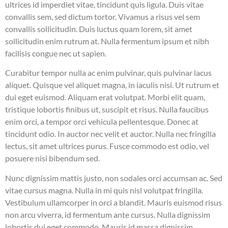
ultrices id imperdiet vitae, tincidunt quis ligula. Duis vitae
convallis sem, sed dictum tortor. Vivamus a risus vel sem
convallis sollicitudin. Duis luctus quam lorem, sit amet
sollicitudin enim rutrum at. Nulla fermentum ipsum et nibh
facilisis congue nec ut sapien.
Curabitur tempor nulla ac enim pulvinar, quis pulvinar lacus
aliquet. Quisque vel aliquet magna, in iaculis nisi. Ut rutrum et
dui eget euismod. Aliquam erat volutpat. Morbi elit quam,
tristique lobortis finibus ut, suscipit et risus. Nulla faucibus
enim orci, a tempor orci vehicula pellentesque. Donec at
tincidunt odio. In auctor nec velit et auctor. Nulla nec fringilla
lectus, sit amet ultrices purus. Fusce commodo est odio, vel
posuere nisi bibendum sed.
Nunc dignissim mattis justo, non sodales orci accumsan ac. Sed
vitae cursus magna. Nulla in mi quis nisl volutpat fringilla.
Vestibulum ullamcorper in orci a blandit. Mauris euismod risus
non arcu viverra, id fermentum ante cursus. Nulla dignissim
lobortis dui eget commodo. Mauris id massa dignissim,