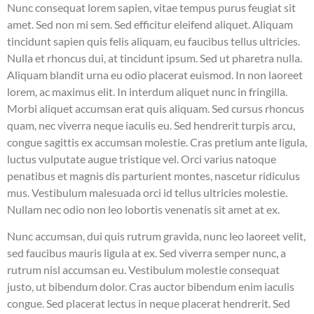
Nunc consequat lorem sapien, vitae tempus purus feugiat sit
amet. Sed non mi sem. Sed efficitur eleifend aliquet. Aliquam
tincidunt sapien quis felis aliquam, eu faucibus tellus ultricies.
Nulla et rhoncus dui, at tincidunt ipsum. Sed ut pharetra nulla.
Aliquam blandit urna eu odio placerat euismod. In non laoreet
lorem, ac maximus elit. In interdum aliquet nunc in fringilla.
Morbi aliquet accumsan erat quis aliquam. Sed cursus rhoncus
quam, nec viverra neque iaculis eu. Sed hendrerit turpis arcu,
congue sagittis ex accumsan molestie. Cras pretium ante ligula,
luctus vulputate augue tristique vel. Orci varius natoque
penatibus et magnis dis parturient montes, nascetur ridiculus
mus. Vestibulum malesuada orci id tellus ultricies molestie.
Nullam nec odio non leo lobortis venenatis sit amet at ex.
Nunc accumsan, dui quis rutrum gravida, nunc leo laoreet velit,
sed faucibus mauris ligula at ex. Sed viverra semper nunc, a
rutrum nisl accumsan eu. Vestibulum molestie consequat
justo, ut bibendum dolor. Cras auctor bibendum enim iaculis
congue. Sed placerat lectus in neque placerat hendrerit. Sed