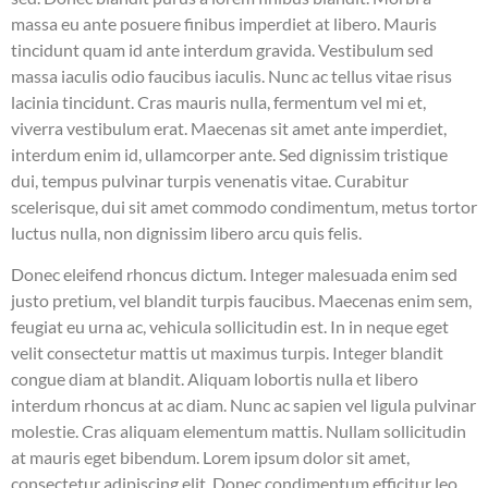
massa eu ante posuere finibus imperdiet at libero. Mauris
tincidunt quam id ante interdum gravida. Vestibulum sed
massa iaculis odio faucibus iaculis. Nunc ac tellus vitae risus
lacinia tincidunt. Cras mauris nulla, fermentum vel mi et,
viverra vestibulum erat. Maecenas sit amet ante imperdiet,
interdum enim id, ullamcorper ante. Sed dignissim tristique
dui, tempus pulvinar turpis venenatis vitae. Curabitur
scelerisque, dui sit amet commodo condimentum, metus tortor
luctus nulla, non dignissim libero arcu quis felis.
Donec eleifend rhoncus dictum. Integer malesuada enim sed
justo pretium, vel blandit turpis faucibus. Maecenas enim sem,
feugiat eu urna ac, vehicula sollicitudin est. In in neque eget
velit consectetur mattis ut maximus turpis. Integer blandit
congue diam at blandit. Aliquam lobortis nulla et libero
interdum rhoncus at ac diam. Nunc ac sapien vel ligula pulvinar
molestie. Cras aliquam elementum mattis. Nullam sollicitudin
at mauris eget bibendum. Lorem ipsum dolor sit amet,
consectetur adipiscing elit. Donec condimentum efficitur leo,